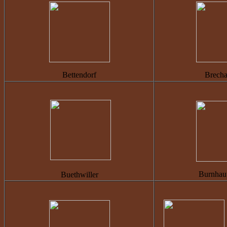
Bettendorf
Brech
Burnhaup
Buethwiller