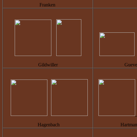
Franken
Gildwiller
Gueve
Hagenbach
Hartman