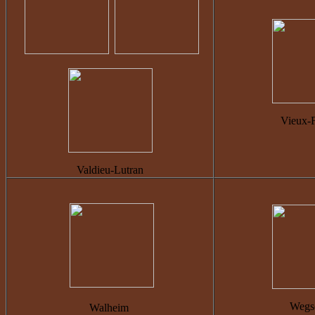
Vieux-F
Valdieu-Lutran
Wegs
Walheim