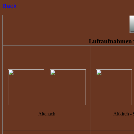
Back
Luftaufnahmen v
Altenach
Altkirch -