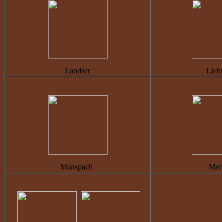
Landser
Lieb
Manspach
Mer