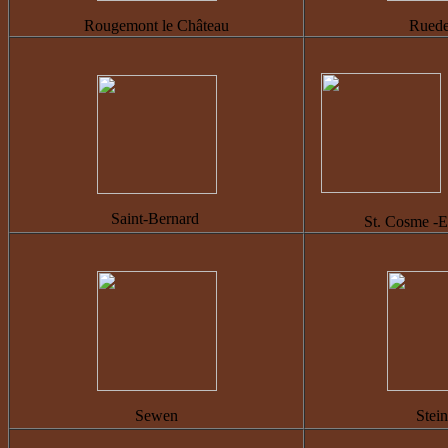
Rougemont le Château
Ruede
Saint-Bernard
St. Cosme
-
E
Sewen
Stei