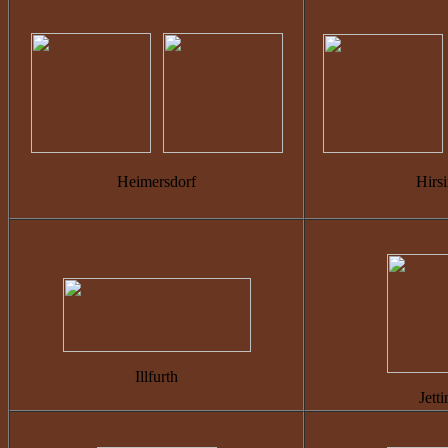
Heimersdorf
Hirs
Illfurth
Jett