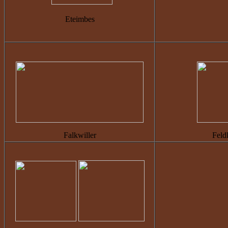
Eteimbes
Falkwiller
Feld