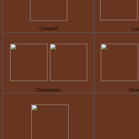
Carspach
Cer
Dannemarie
Dietw